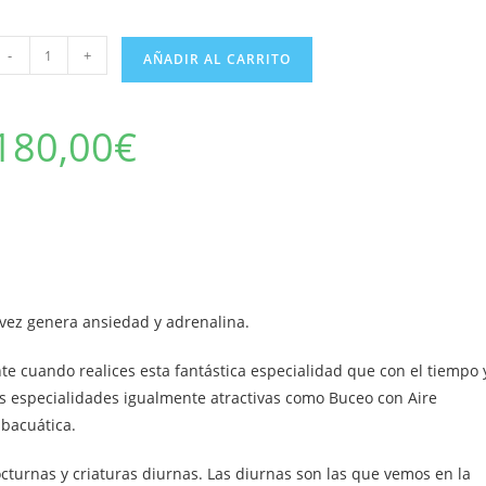
uceo
-
+
AÑADIR AL CARRITO
octurno
antidad
180,00
€
u vez genera ansiedad y adrenalina.
nte cuando realices esta fantástica especialidad que con el tiempo 
as especialidades igualmente atractivas como Buceo con Aire
ubacuática.
cturnas y criaturas diurnas. Las diurnas son las que vemos en la