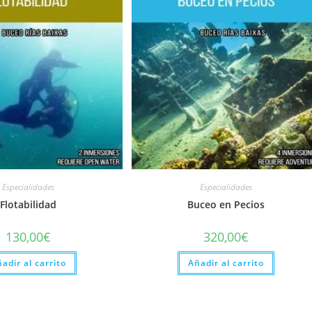
Especialidades
Especialidades
Flotabilidad
Buceo en Pecios
130,00
€
320,00
€
adir al carrito
Añadir al carrito