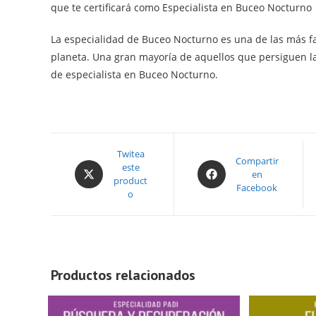
que te certificará como Especialista en Buceo Nocturno
La especialidad de Buceo Nocturno es una de las más 
planeta. Una gran mayoría de aquellos que persiguen la 
de especialista en Buceo Nocturno.
Opens
Twitea
Opens
Compartir
este
in
en
in
product
a
Facebook
a
o
new
new
window
window
Productos relacionados