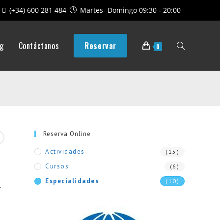
(+34) 600 281 484
Martes- Domingo 09:30 - 20:00
og
Contáctanos
Reservar
Alternar
0
búsqueda
de
Reserva Online
Actividades
(15)
Cursos
(6)
la
Especialidades
(10)
.