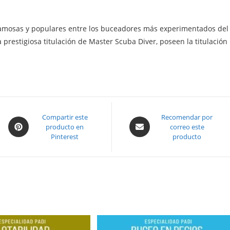
famosas y populares entre los buceadores más experimentados del
prestigiosa titulación de Master Scuba Diver, poseen la titulación
Opens
Compartir este
Opens
Recomendar por
producto en
correo este
in
in
Pinterest
producto
a
a
new
new
window
window