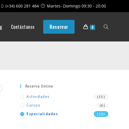
(+34) 600 281 484
Martes- Domingo 09:30 - 20:00
og
Contáctanos
Reservar
Alternar
0
búsqueda
de
Reserva Online
Actividades
(15)
la
Cursos
(6)
Especialidades
(10)