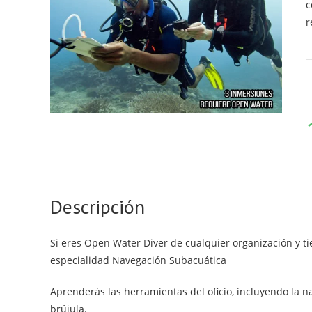
c
r
N
s
c
Descripción
Si eres Open Water Diver de cualquier organización y t
especialidad Navegación Subacuática
Aprenderás las herramientas del oficio, incluyendo la n
brújula.