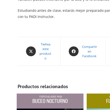
Estudiando antes de clase, estarás mejor preparado pa
con tu PADI Instructor.
Opens
Twitea
Opens
Compartir
este
in
en
in
product
a
Facebook
a
o
new
new
window
window
Productos relacionados