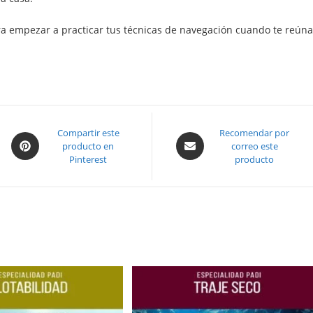
ra empezar a practicar tus técnicas de navegación cuando te reún
Opens
Compartir este
Opens
Recomendar por
producto en
correo este
in
in
Pinterest
producto
a
a
new
new
window
window