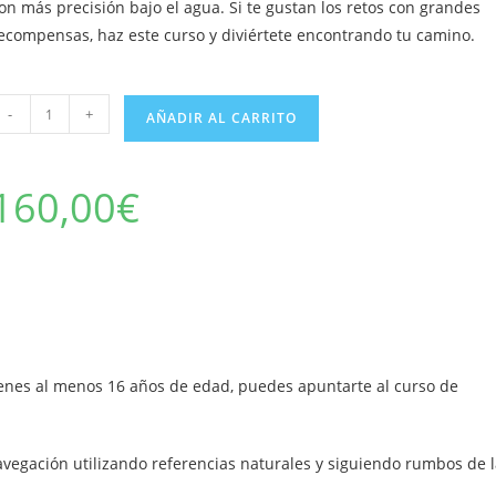
on más precisión bajo el agua. Si te gustan los retos con grandes
ecompensas, haz este curso y diviértete encontrando tu camino.
avegación
-
+
AÑADIR AL CARRITO
ubacuática
antidad
160,00
€
ienes al menos 16 años de edad, puedes apuntarte al curso de
avegación utilizando referencias naturales y siguiendo rumbos de 