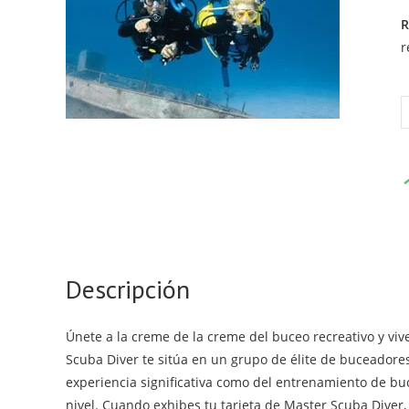
R
r
M
S
D
c
Descripción
Únete a la creme de la creme del buceo recreativo y viv
Scuba Diver te sitúa en un grupo de élite de buceadore
experiencia significativa como del entrenamiento de b
nivel. Cuando exhibes tu tarjeta de Master Scuba Diver