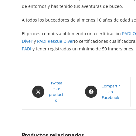
de entornos y has tenido tus aventuras de buceo.
A todos los buceadores de al menos 16 años de edad se
El proceso empieza obteniendo una certificación
PADI O
Diver
y
PADI Rescue Diver
(o certificaciones cualificado
PADI
y tener registradas un mínimo de 50 inmersiones.
Opens
Twitea
Opens
Compartir
este
in
en
in
product
a
Facebook
a
o
new
new
window
window
Productos relacionados