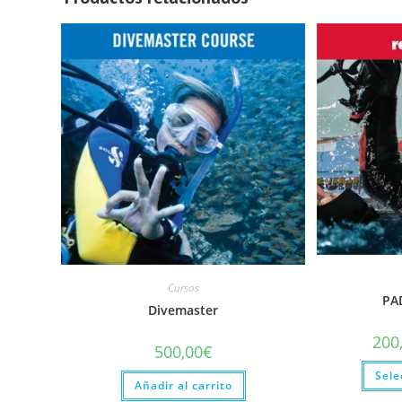
Cursos
PA
Divemaster
200
500,00
€
Sele
Añadir al carrito