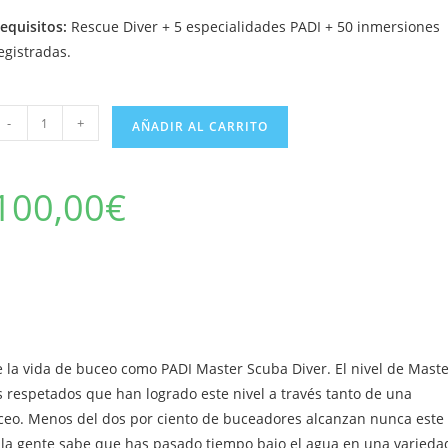
equisitos:
Rescue Diver + 5 especialidades PADI + 50 inmersiones
egistradas.
aster
-
+
AÑADIR AL CARRITO
cuba
iver
antidad
100,00
€
e la vida de buceo como PADI Master Scuba Diver. El nivel de Mast
s respetados que han logrado este nivel a través tanto de una
uceo. Menos del dos por ciento de buceadores alcanzan nunca este
, la gente sabe que has pasado tiempo bajo el agua en una varieda