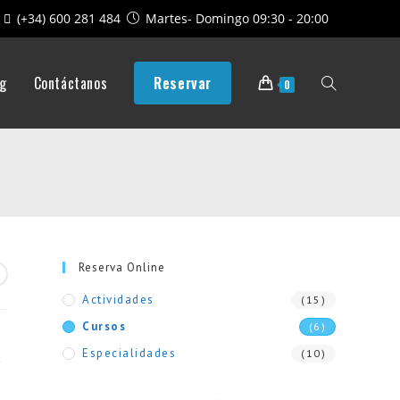
(+34) 600 281 484
Martes- Domingo 09:30 - 20:00
og
Contáctanos
Reservar
Alternar
0
búsqueda
de
Reserva Online
Actividades
(15)
la
Cursos
(6)
Especialidades
(10)
e