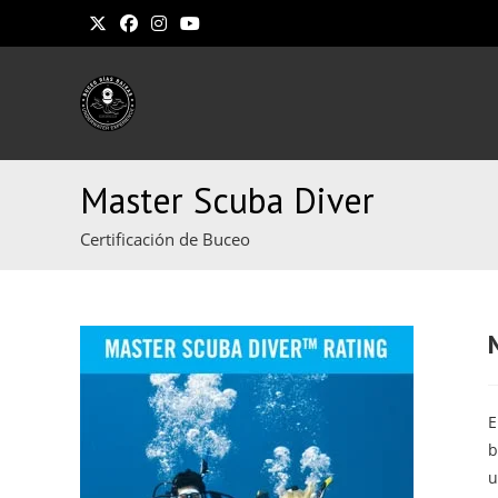
Ir
al
contenido
Master Scuba Diver
Certificación de Buceo
E
b
u