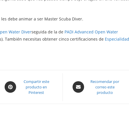
 les debe animar a ser Master Scuba Diver.
pen Water Diver
seguida de la de
PADI Advanced Open Water
ras). También necesitas obtener cinco certificaciones de
Especialida
Opens
Compartir este
Opens
Recomendar por
producto en
correo este
in
in
Pinterest
producto
a
a
new
new
window
window