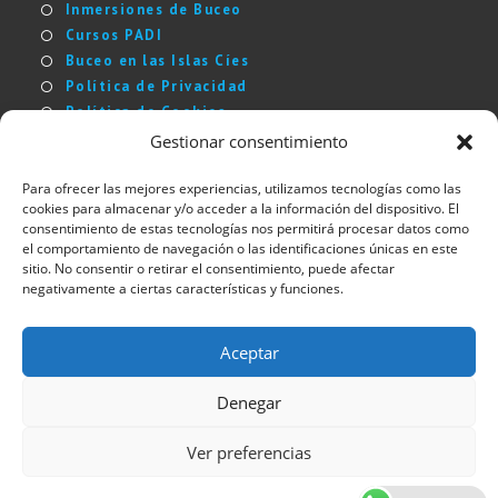
Inmersiones de Buceo
información necesaria para bucear con
Cursos PADI
seguridad y te permite estudiar a tu propio
Buceo en las Islas Cíes
ritmo.
Política de Privacidad
Política de Cookies
Tu PADI Instructor programará el tiempo
Aviso Legal
Gestionar consentimiento
¿Quiénes somos?
contigo para comprobar tu progreso y
Para ofrecer las mejores experiencias, utilizamos tecnologías como las
asegurarse de que comprendes la información
cookies para almacenar y/o acceder a la información del dispositivo. El
importante del buceo autónomo.
consentimiento de estas tecnologías nos permitirá procesar datos como
el comportamiento de navegación o las identificaciones únicas en este
sitio. No consentir o retirar el consentimiento, puede afectar
Síguenos:
negativamente a ciertas características y funciones.
Aceptar
Denegar
Buceo Rías Baixas
-
Ver preferencias
Valoración:
5
/5 -
71
reseñas